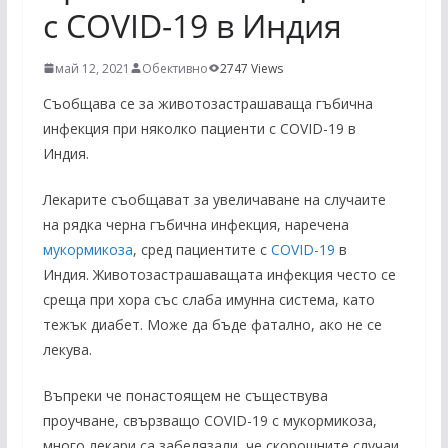
с COVID-19 в Индия
май 12, 2021
Обективно
2747 Views
Съобщава се за животозастрашаваща гъбична
инфекция при няколко пациенти с COVID-19 в
Индия.
Лекарите съобщават за увеличаване на случаите
на рядка черна гъбична инфекция, наречена
мукормикоза
, сред пациентите с
COVID-19
в
Индия. Животозастрашаващата инфекция често се
среща при хора със слаба имунна система, като
тежък диабет. Може да бъде фатално, ако не се
лекува.
Въпреки че понастоящем не съществува
проучване, свързващо COVID-19 с мукормикоза,
много лекари са забелязали, че скорошните случаи