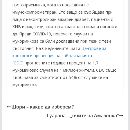
гостоприемника, когато последният е
имунокомпрометиран. Ето защо се съобщава при
лица с неконтролиран захарен диабет, пациенти с
ХИВ и рак, тези, които са трансплантирани органи и
др. Преди COVID-19, повечето случаи на
мукормикоза са били докладвани при тези с тези
състояния. На Съединените щати
Центрове за
контрол и превенция на заболяванията
(CDC)
прогнозните годишен процент на 1,7
мукомикозис случая на 1 милион жители. CDC също
съобщава за смъртност от 54% от случаите на
мукормикоза.
Щори – какво да изберем?
Гуарана – „очите на Амазонка“