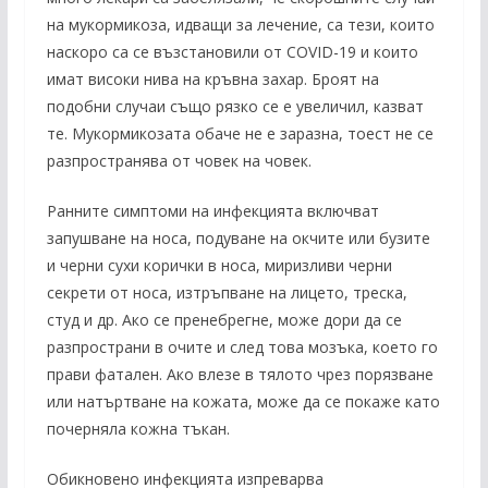
на мукормикоза, идващи за лечение, са тези, които
наскоро са се възстановили от COVID-19 и които
имат високи нива на кръвна захар. Броят на
подобни случаи също рязко се е увеличил, казват
те. Мукормикозата обаче не е заразна, тоест не се
разпространява от човек на човек.
Ранните симптоми на инфекцията включват
запушване на носа, подуване на окчите или бузите
и черни сухи корички в носа, миризливи черни
секрети от носа, изтръпване на лицето, треска,
студ и др. Ако се пренебрегне, може дори да се
разпространи в очите и след това мозъка, което го
прави фатален. Ако влезе в тялото чрез порязване
или натъртване на кожата, може да се покаже като
почерняла кожна тъкан.
Обикновено инфекцията изпреварва