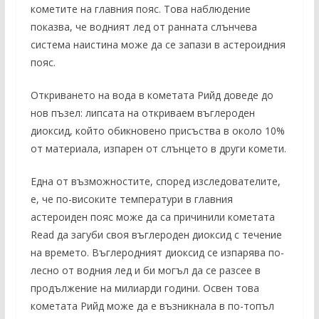
кометите на главния пояс. Това наблюдение
показва, че водният лед от ранната слънчева
система наистина може да се запази в астероидния
пояс.
Откриването на вода в кометата Рийд доведе до
нов пъзел: липсата на откриваем въглероден
диоксид, който обикновено присъства в около 10%
от материала, изпарен от слънцето в други комети.
Една от възможностите, според изследователите,
е, че по-високите температури в главния
астероиден пояс може да са причинили кометата
Read да загуби своя въглероден диоксид с течение
на времето. Въглеродният диоксид се изпарява по-
лесно от водния лед и би могъл да се разсее в
продължение на милиарди години. Освен това
кометата Рийд може да е възникнала в по-топъл