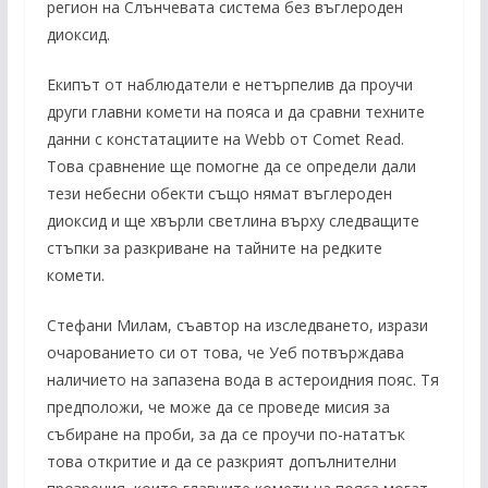
регион на Слънчевата система без въглероден
диоксид.
Екипът от наблюдатели е нетърпелив да проучи
други главни комети на пояса и да сравни техните
данни с констатациите на Webb от Comet Read.
Това сравнение ще помогне да се определи дали
тези небесни обекти също нямат въглероден
диоксид и ще хвърли светлина върху следващите
стъпки за разкриване на тайните на редките
комети.
Стефани Милам, съавтор на изследването, изрази
очарованието си от това, че Уеб потвърждава
наличието на запазена вода в астероидния пояс. Тя
предположи, че може да се проведе мисия за
събиране на проби, за да се проучи по-нататък
това откритие и да се разкрият допълнителни