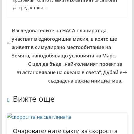
прозрения, които главните комети на пояса могат
да предоставят.
Изследователите на НАСА планират да
участват в едногодишна мисия, в която ще
живеят в симулирано местообитание на
Земята, наподобяващо условията на Марс.
С цел да бъде „най-големият проект за
възстановяване на океана в света“, Дубай е
създадена важна инициатива.
Вижте още
Очарователните факти за скоростта