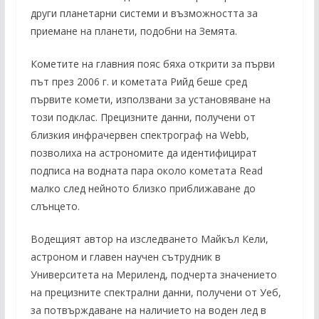
други планетарни системи и възможността за
приемане на планети, подобни на Земята.
Кометите на главния пояс бяха открити за първи
път през 2006 г. и кометата Рийд беше сред
първите комети, използвани за установяване на
този подклас. Прецизните данни, получени от
близкия инфрачервен спектрограф на Webb,
позволиха на астрономите да идентифицират
подписа на водната пара около кометата Read
малко след нейното близко приближаване до
слънцето.
Водещият автор на изследването Майкъл Кели,
астроном и главен научен сътрудник в
Университета на Мериленд, подчерта значението
на прецизните спектрални данни, получени от Уеб,
за потвърждаване на наличието на воден лед в