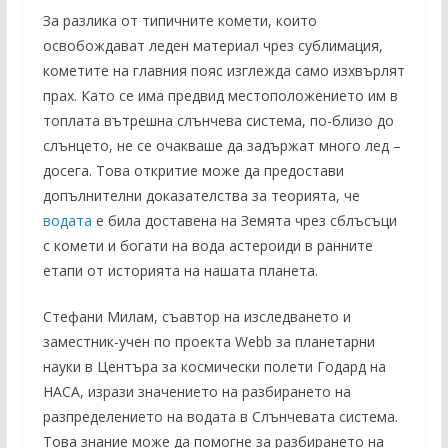
За разлика от типичните комети, които
освобождават леден материал чрез сублимация,
кометите на главния пояс изглежда само изхвърлят
прах. Като се има предвид местоположението им в
топлата вътрешна слънчева система, по-близо до
слънцето, не се очакваше да задържат много лед –
досега. Това откритие може да предостави
допълнителни доказателства за теорията, че
водата
е била доставена на Земята чрез сблъсъци
с комети и богати на вода астероиди в ранните
етапи от историята на нашата планета.
Стефани Милам, съавтор на изследването и
заместник-учен по проекта Webb за планетарни
науки в Центъра за космически полети Годард на
НАСА, изрази значението на разбирането на
разпределението на водата в Слънчевата система.
Това знание може да помогне за разбирането на