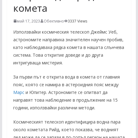
комета
май 17, 2023
Обективно
3337 Views
Използвайки космическия телескоп Джеймс Уеб,
астрономите направиха значителен научен пробив,
като наблюдаваха рядка комета в нашата слънчева
система. Това откритие доведе и до друга
интригуваща мистерия.
За първи път е открита вода в комета от главния
пояс, която се намира в астероидния пояс между
Марс
и Юпитер. Астрономите се опитват да
направят това наблюдение в продължение на 15
години, използвайки различни методи.
Космическият телескоп идентифицира водна пара
около кометата Рийд, което показва, че водният
лед може да се запази в по-топъл регион на нашата