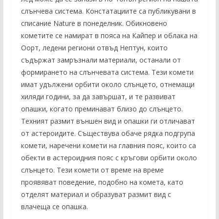
слънчева система. Констатациите са публикувани в
списание Nature в понеделник. Обикновено
кометите се намират в пояса на Кайпер и облака на
Оорт, ледени региони отвъд Нептун, които
съдържат замръзнали материали, останали от
формирането на слънчевата система. Тези комети
имат удължени орбити около слънцето, отнемащи
хиляди години, за да завършат, и те развиват
опашки, когато преминават близо до слънцето.
Техният размит външен вид и опашки ги отличават
от астероидите. Съществува обаче рядка подгрупа
комети, наречени комети на главния пояс, които са
обекти в астероидния пояс с кръгови орбити около
слънцето. Тези комети от време на време
проявяват поведение, подобно на комета, като
отделят материал и образуват размит вид с
влачеща се опашка.